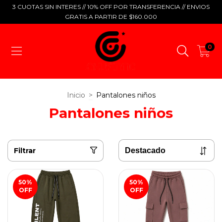
3 CUOTAS SIN INTERES // 10% OFF POR TRANSFERENCIA // ENVIOS
GRATIS A PARTIR DE $160.000
0
Inicio
>
Pantalones niños
Pantalones niños
Filtrar
50
%
50
%
OFF
OFF