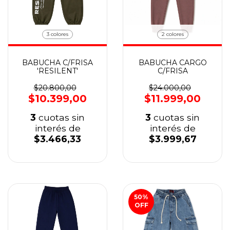
3 colores
2 colores
BABUCHA C/FRISA
BABUCHA CARGO
'RESILENT'
C/FRISA
$20.800,00
$24.000,00
$10.399,00
$11.999,00
3
cuotas sin
3
cuotas sin
interés de
interés de
$3.466,33
$3.999,67
50
%
OFF