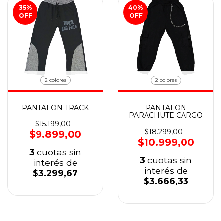
35
%
40
%
OFF
OFF
2 colores
2 colores
PANTALON TRACK
PANTALON
PARACHUTE CARGO
$15.199,00
$18.299,00
$9.899,00
$10.999,00
3
cuotas sin
3
cuotas sin
interés de
interés de
$3.299,67
$3.666,33