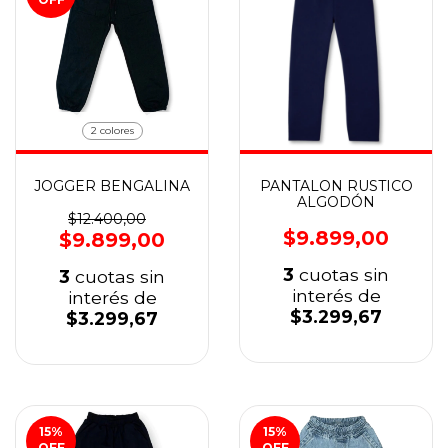
2 colores
JOGGER BENGALINA
PANTALON RUSTICO
ALGODÓN
$12.400,00
$9.899,00
$9.899,00
3
cuotas sin
3
cuotas sin
interés de
interés de
$3.299,67
$3.299,67
15
%
15
%
OFF
OFF