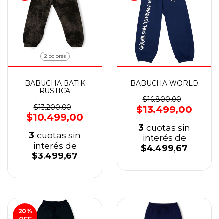
2 colores
BABUCHA BATIK
BABUCHA WORLD
RUSTICA
$16.800,00
$13.200,00
$13.499,00
$10.499,00
3
cuotas sin
3
cuotas sin
interés de
interés de
$4.499,67
$3.499,67
20
%
OFF