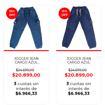
15
%
15
%
OFF
OFF
JOGGER JEAN
JOGGER JEAN
CARGO AZUL
CARGO AZUL
NEVADO
$24.699,00
$24.699,00
$20.899,00
$20.899,00
3
cuotas sin
3
cuotas sin
interés de
interés de
$6.966,33
$6.966,33