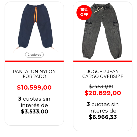
15
%
OFF
2 colores
PANTALON NYLON
JOGGER JEAN
FORRADO
CARGO OVERSIZE
GRIS
$10.599,00
$24.699,00
$20.899,00
3
cuotas sin
3
cuotas sin
interés de
interés de
$3.533,00
$6.966,33