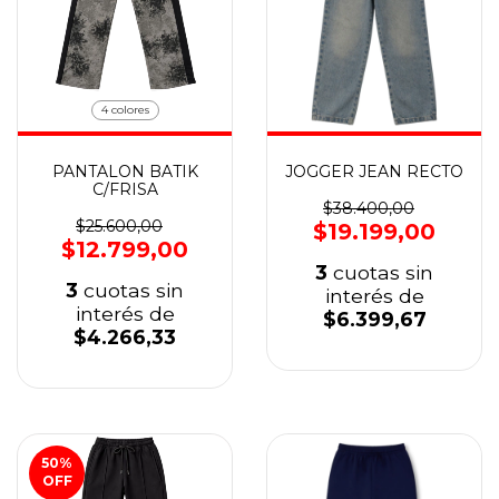
4 colores
PANTALON BATIK
JOGGER JEAN RECTO
C/FRISA
$38.400,00
$25.600,00
$19.199,00
$12.799,00
3
cuotas sin
3
cuotas sin
interés de
interés de
$6.399,67
$4.266,33
50
%
OFF