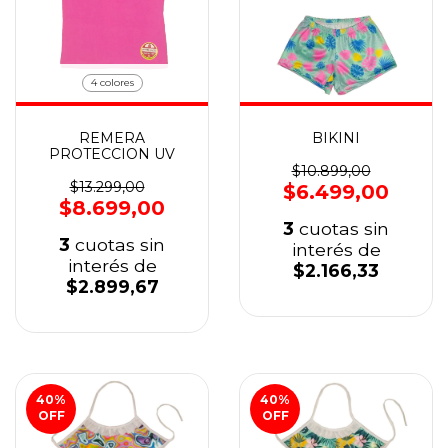
4 colores
REMERA
BIKINI
PROTECCION UV
$10.899,00
$13.299,00
$6.499,00
$8.699,00
3
cuotas sin
3
cuotas sin
interés de
interés de
$2.166,33
$2.899,67
40
%
40
%
OFF
OFF