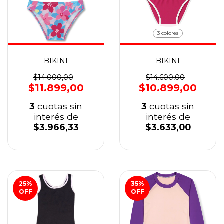
3 colores
BIKINI
BIKINI
$14.000,00
$14.600,00
$11.899,00
$10.899,00
3
cuotas sin
3
cuotas sin
interés de
interés de
$3.966,33
$3.633,00
25
%
35
%
OFF
OFF