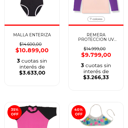
7 colores
MALLA ENTERIZA
REMERA
PROTECCION UV
MANGA LARGA
$14.600,00
$14.999,00
$10.899,00
$9.799,00
3
cuotas sin
3
cuotas sin
interés de
interés de
$3.633,00
$3.266,33
35
%
40
%
OFF
OFF