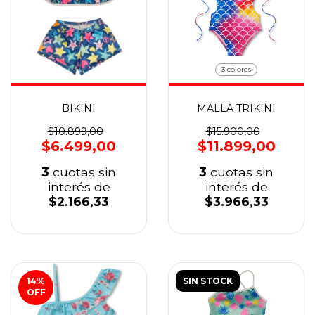
3 colores
BIKINI
MALLA TRIKINI
$10.899,00
$15.900,00
$6.499,00
$11.899,00
3
cuotas sin
3
cuotas sin
interés de
interés de
$2.166,33
$3.966,33
14
%
SIN STOCK
OFF