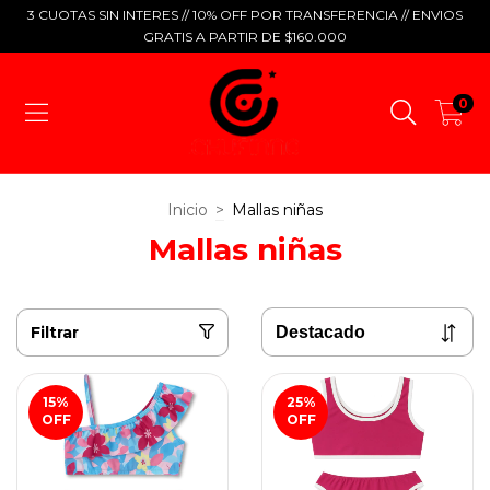
3 CUOTAS SIN INTERES // 10% OFF POR TRANSFERENCIA // ENVIOS
GRATIS A PARTIR DE $160.000
0
Inicio
>
Mallas niñas
Mallas niñas
Filtrar
15
%
25
%
OFF
OFF