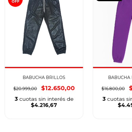
OFF
BABUCHA BRILLOS
BABUCHA 
$12.650,00
$20.999,00
$16.800,00
3
cuotas sin interés de
3
cuotas si
$4.216,67
$4.4