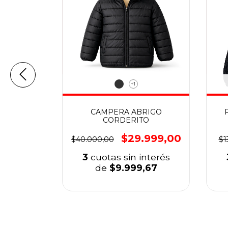
+1
ACHUTE
CAMPERA ABRIGO
CORDERITO
999,00
$29.999,00
$40.000,00
$1
nterés
3
cuotas sin interés
,33
de
$9.999,67