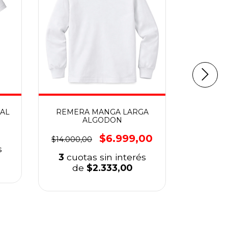
AL
REMERA MANGA LARGA
REMER
ALGODON
$6.999,00
$14.000,00
$14.000,
s
3
cuotas sin interés
3
cuo
de
$2.333,00
d