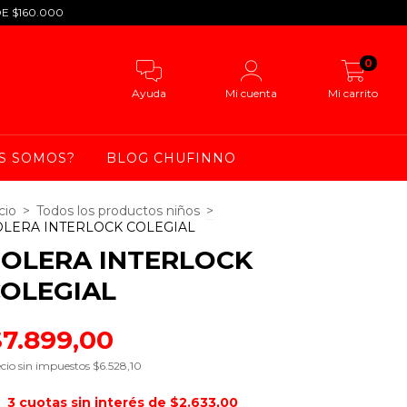
DE $160.000
0
Ayuda
Mi cuenta
Mi carrito
S SOMOS?
BLOG CHUFINNO
cio
>
Todos los productos niños
>
LERA INTERLOCK COLEGIAL
OLERA INTERLOCK
OLEGIAL
$7.899,00
cio sin impuestos
$6.528,10
3
cuotas sin interés de
$2.633,00