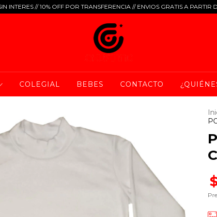
IN INTERES // 10% OFF POR TRANSFERENCIA // ENVIOS GRATIS A PARTIR 
COLEGIAL
BEBES
CONTACTO
¿QUIÉNE
Ini
PO
P
C
Pre