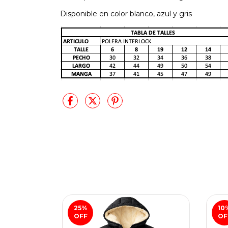
Disponible en color blanco, azul y gris
25
%
10
OFF
OF