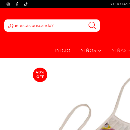
3 CUOTAS S
INICIO
NIÑOS
NIÑAS
40
%
OFF