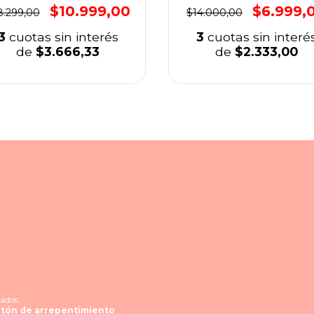
$10.999,00
$6.999,
8.299,00
$14.000,00
3
cuotas sin interés
3
cuotas sin interé
de
$3.666,33
de
$2.333,00
ados.
tón de arrepentimiento