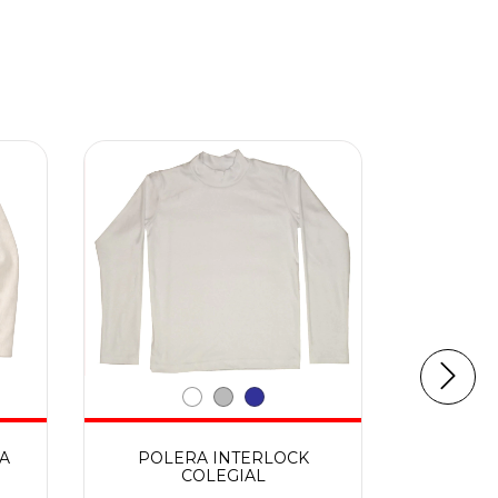
15
%
OFF
A
POLERA INTERLOCK
BER
COLEGIAL