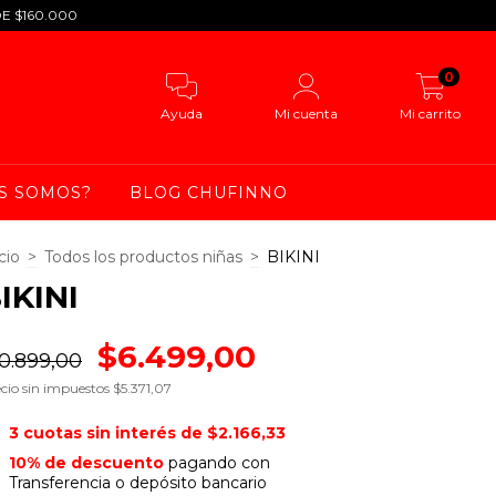
DE $160.000
0
Ayuda
Mi cuenta
Mi carrito
S SOMOS?
BLOG CHUFINNO
cio
>
Todos los productos niñas
>
BIKINI
IKINI
$6.499,00
0.899,00
cio sin impuestos
$5.371,07
3
cuotas sin interés de
$2.166,33
10% de descuento
pagando con
Transferencia o depósito bancario