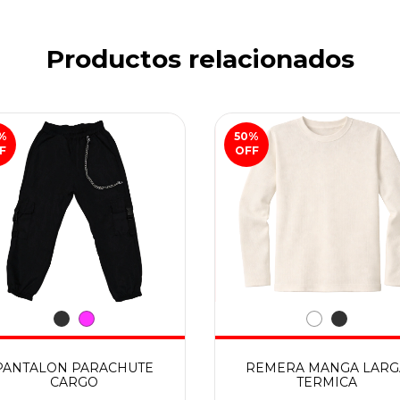
Productos relacionados
%
50
%
F
OFF
PANTALON PARACHUTE
REMERA MANGA LARG
CARGO
TERMICA