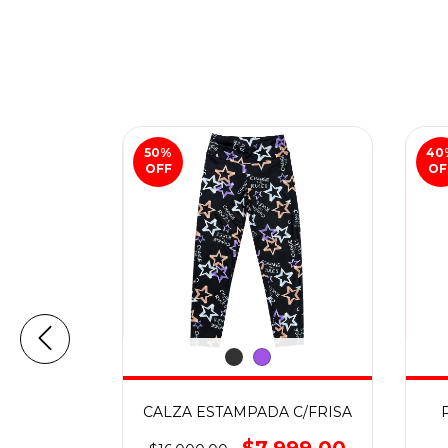
50
%
40
OFF
OF
ACHUTE
CALZA ESTAMPADA C/FRISA
ILLO