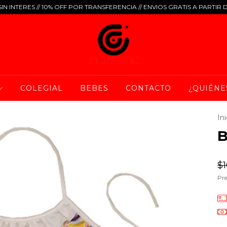
IN INTERES // 10% OFF POR TRANSFERENCIA // ENVIOS GRATIS A PARTIR 
COLEGIAL
BEBES
CONTACTO
¿QUIÉNE
Ini
B
$1
Pre