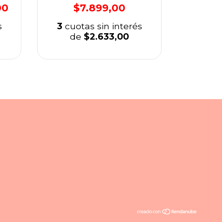
00
$7.899,00
$10.000,
s
3
cuotas sin interés
3
cuo
de
$2.633,00
d