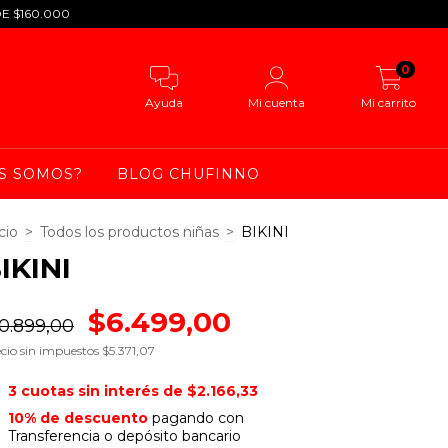
DE $160.000
0
Ayuda
Mi cuenta
Mi carrito
S SOMOS?
BLOG CHUFINNO
cio
>
Todos los productos niñas
>
BIKINI
IKINI
$6.499,00
0.899,00
cio sin impuestos
$5.371,07
3
cuotas sin interés de
$2.166,33
10% de descuento
pagando con
Transferencia o depósito bancario