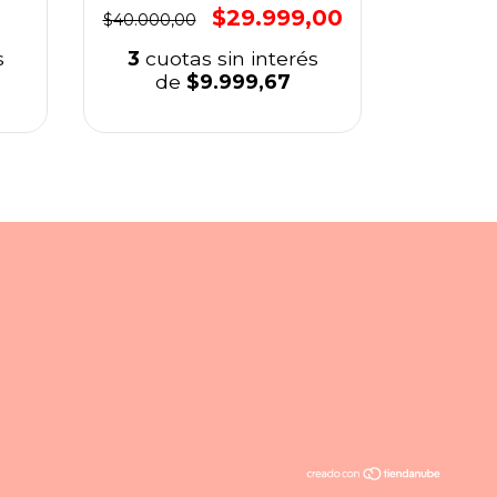
$29.999,00
$40.000,00
$10.000,
s
3
cuotas sin interés
3
cuo
de
$9.999,67
d