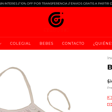
IN INTERES // 10% OFF POR TRANSFERENCIA // ENVIOS GRATIS A PARTIR 
COLEGIAL
BEBES
CONTACTO
¿QUIÉNE
Ini
B
$1
Pre