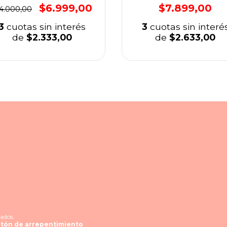
$6.999,00
$7.899,00
4.000,00
3
cuotas sin interés
3
cuotas sin interé
de
$2.333,00
de
$2.633,00
ados.
tón de arrepentimiento