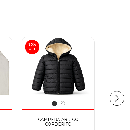
25
%
15
%
OFF
OFF
+1
CAMPERA ABRIGO
BER
CORDERITO