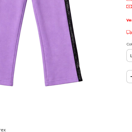
Ve
Col
rex