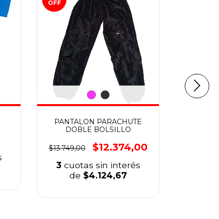
OFF
OFF
PANTALON PARACHUTE
BER
DOBLE BOLSILLO
$12.374,00
$13.749,00
$10.000,
s
3
cuotas sin interés
3
cuo
de
$4.124,67
d