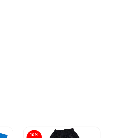
10
%
15
%