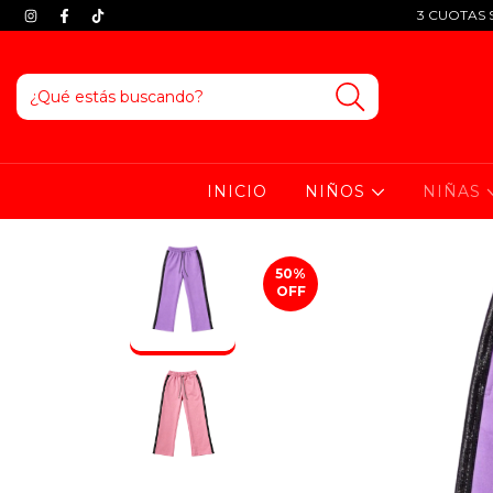
3 CUOTAS S
INICIO
NIÑOS
NIÑAS
50
%
OFF