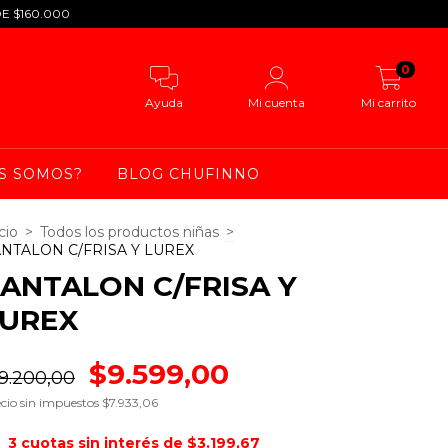
DE $160.000
0
Ayuda
Mi cuenta
Mi carrito
S SOMOS?
BLOG CHUFINNO
cio
>
Todos los productos niñas
>
NTALON C/FRISA Y LUREX
ANTALON C/FRISA Y
LUREX
$9.599,00
9.200,00
cio sin impuestos
$7.933,06
3
cuotas sin interés de
$3.199,67