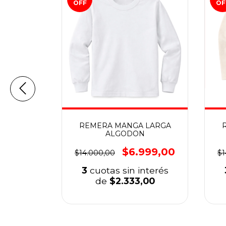
OFF
OF
ACHUTE
REMERA MANGA LARGA
ALGODON
999,00
$6.999,00
$14.000,00
$1
nterés
3
cuotas sin interés
,33
de
$2.333,00