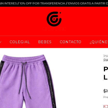
IN INTERES // 10% OFF POR TRANSFERENCIA // ENVIOS GRATIS A PARTIR 
COLEGIAL
BEBES
CONTACTO
¿QUIÉNE
Ini
PA
P
$1
Pre