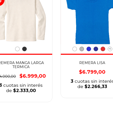
F
+1
REMERA MANGA LARGA
REMERA LISA
TERMICA
$6.799,00
$6.999,00
4.000,00
3
cuotas sin interé
3
cuotas sin interés
de
$2.266,33
de
$2.333,00