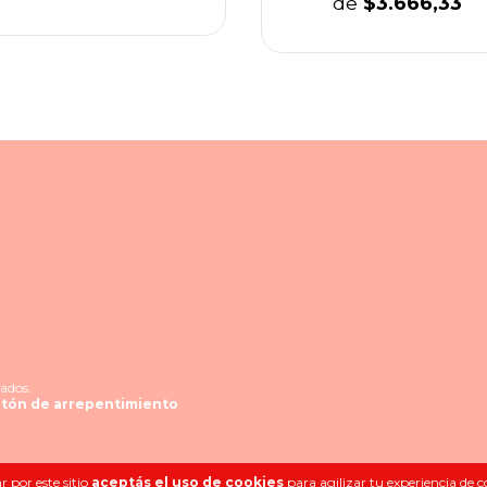
de
$3.666,33
ados.
tón de arrepentimiento
 por este sitio
aceptás el uso de cookies
para agilizar tu experiencia de 