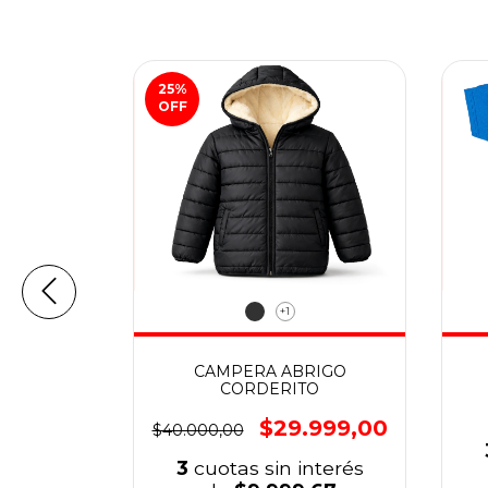
25
%
OFF
+1
LAR
CAMPERA ABRIGO
CORDERITO
.399,00
$29.999,00
$40.000,00
nterés
3
cuotas sin interés
,33