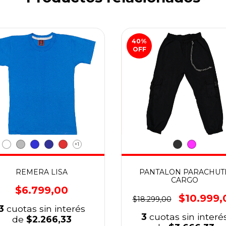
40
%
OFF
+1
REMERA LISA
PANTALON PARACHUT
CARGO
$6.799,00
$10.999,
$18.299,00
3
cuotas sin interés
3
cuotas sin interé
de
$2.266,33