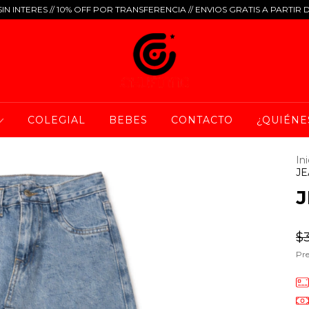
IN INTERES // 10% OFF POR TRANSFERENCIA // ENVIOS GRATIS A PARTIR 
COLEGIAL
BEBES
CONTACTO
¿QUIÉNE
Ini
JE
J
$
Pre