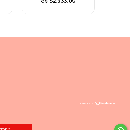
de
$2.333,00
compra.