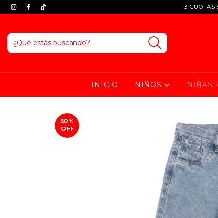
3 CUOTAS S
INICIO
NIÑOS
NIÑAS
50
%
OFF