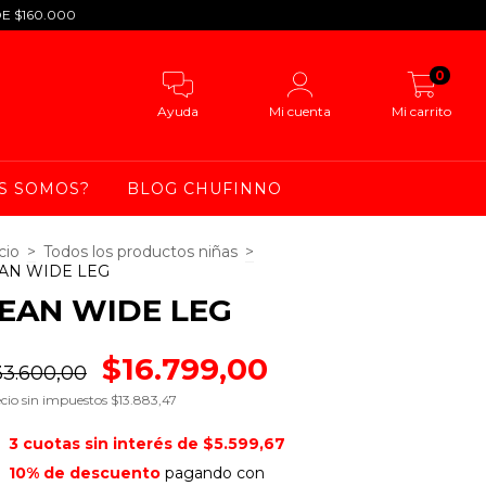
DE $160.000
0
Ayuda
Mi cuenta
Mi carrito
S SOMOS?
BLOG CHUFINNO
cio
>
Todos los productos niñas
>
AN WIDE LEG
EAN WIDE LEG
$16.799,00
33.600,00
cio sin impuestos
$13.883,47
3
cuotas sin interés de
$5.599,67
10% de descuento
pagando con