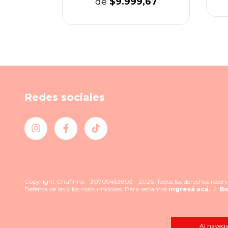
de
$9.999,67
Redes sociales
Copyright Chufinno - 30709453803 - 2026. Todos los derechos reserv
Defensa de las y los consumidores. Para reclamos
ingresá acá.
/
Bo
Al navegar