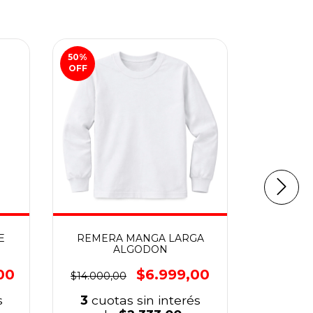
50
%
50
%
OFF
OFF
E
REMERA MANGA LARGA
CHAL
ALGODON
$25.600,
00
$6.999,00
$14.000,00
3
cuo
s
3
cuotas sin interés
d