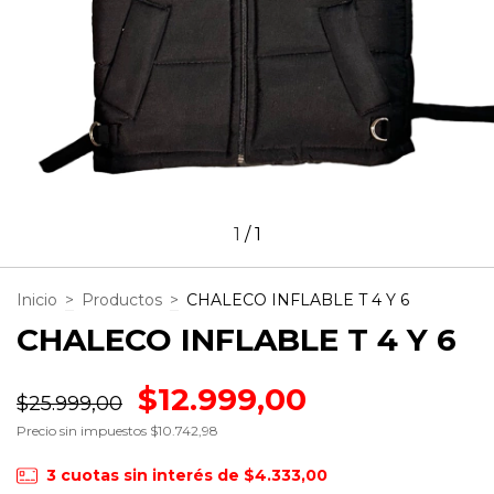
1
/
1
Inicio
>
Productos
>
CHALECO INFLABLE T 4 Y 6
CHALECO INFLABLE T 4 Y 6
$12.999,00
$25.999,00
Precio sin impuestos
$10.742,98
3
cuotas sin interés de
$4.333,00