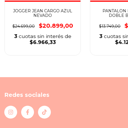
JOGGER JEAN CARGO AZUL
PANTALON 
NEVADO
DOBLE B
$20.899,00
$
$24.699,00
$13.749,00
3
cuotas sin interés de
3
cuotas si
$6.966,33
$4.1
Redes sociales