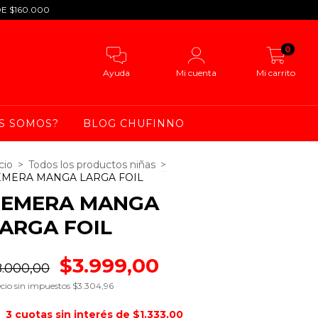
DE $160.000
0
Ayuda
Mi cuenta
Mi carrito
S SOMOS?
BLOG CHUFINNO
cio
>
Todos los productos niñas
>
EMERA MANGA LARGA FOIL
REMERA MANGA
ARGA FOIL
$3.999,00
8.000,00
cio sin impuestos
$3.304,96
3
cuotas sin interés de
$1.333,00