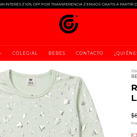
IN INTERES // 10% OFF POR TRANSFERENCIA // ENVIOS GRATIS A PARTIR 
COLEGIAL
BEBES
CONTACTO
¿QUIÉNE
Ini
R
L
$
Pre