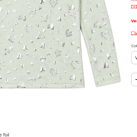
Ve
Col
 foil