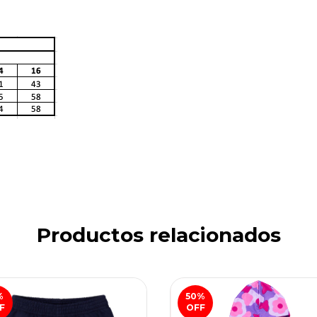
Productos relacionados
%
50
%
F
OFF