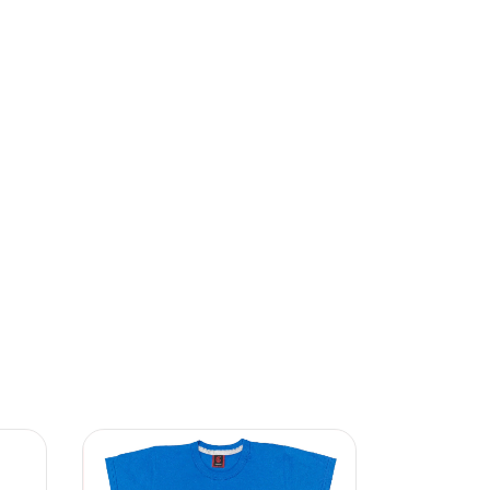
50
%
OFF