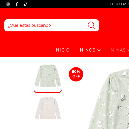
3 CUOTAS S
INICIO
NIÑOS
NIÑAS
50
%
OFF