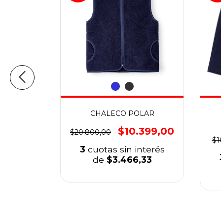
LABLE
CHALECO POLAR
799,00
$10.399,00
$20.800,00
$1
nterés
3
cuotas sin interés
,33
de
$3.466,33