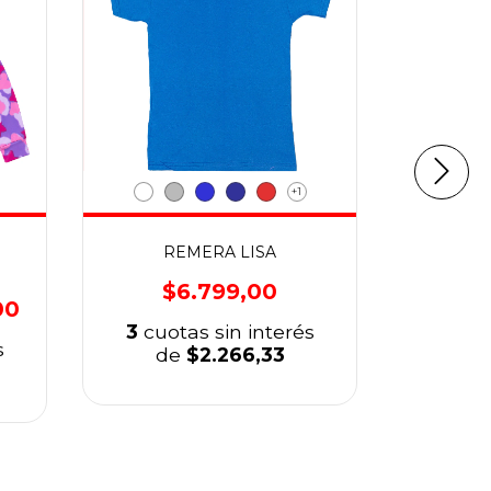
+1
REMERA LISA
REMER
$6.799,00
00
$14.000,
3
cuotas sin interés
s
3
cuo
de
$2.266,33
d