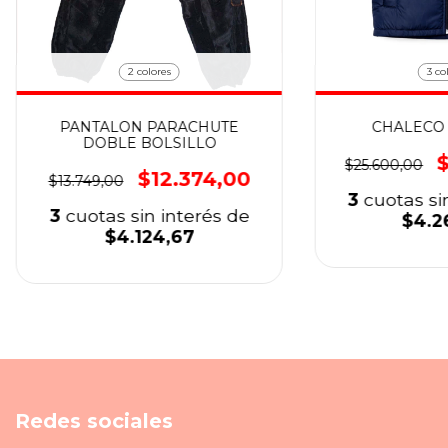
2 colores
3 co
PANTALON PARACHUTE
CHALECO 
DOBLE BOLSILLO
$25.600,00
$12.374,00
$13.749,00
3
cuotas si
3
cuotas sin interés de
$4.2
$4.124,67
Redes sociales