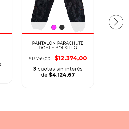
PANTALON PARACHUTE
REMER
DOBLE BOLSILLO
$12.374,00
$13.749,00
$14.000,
s
3
cuotas sin interés
3
cuo
de
$4.124,67
d