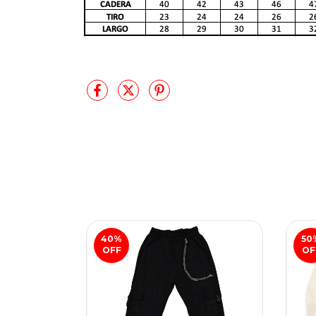
40
%
50
OFF
OF