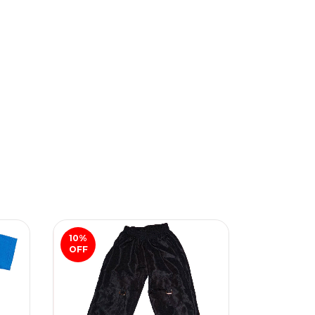
10
%
50
%
OFF
OFF