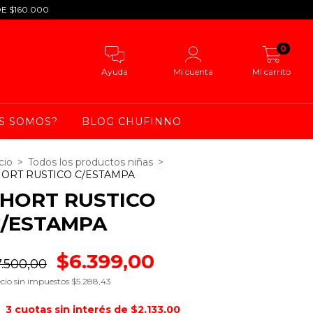
DE $160.000
0
Ayuda
Mi cuenta
Mi carrito
S SOMOS?
BLOG CHUFINNO
cio
>
Todos los productos niñas
>
ORT RUSTICO C/ESTAMPA
HORT RUSTICO
C/ESTAMPA
$6.399,00
7.500,00
cio sin impuestos
$5.288,43
3
cuotas sin interés de
$2.133,00