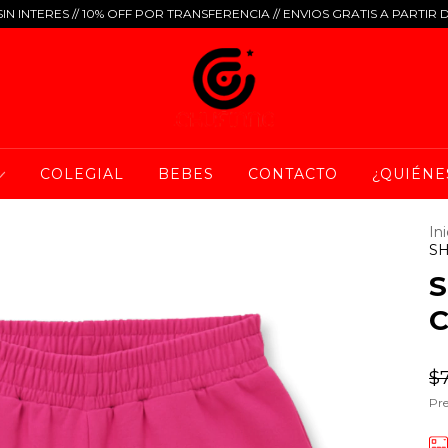
IN INTERES // 10% OFF POR TRANSFERENCIA // ENVIOS GRATIS A PARTIR 
COLEGIAL
BEBES
CONTACTO
¿QUIÉNE
Ini
SH
S
$
Pre