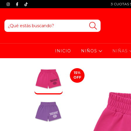
3 CUOTAS S
INICIO
NIÑOS
NIÑAS
15
%
OFF