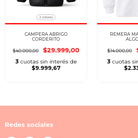
2 colores
CAMPERA ABRIGO
REMERA MA
CORDERITO
ALG
$29.999,00
$40.000,00
$14.000,00
3
cuotas sin interés de
3
cuotas si
$9.999,67
$2.3
Redes sociales