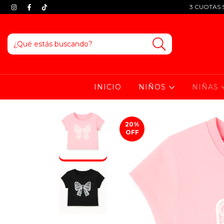
3 CUOTAS S
INICIO
NIÑOS
NIÑAS
20
%
OFF