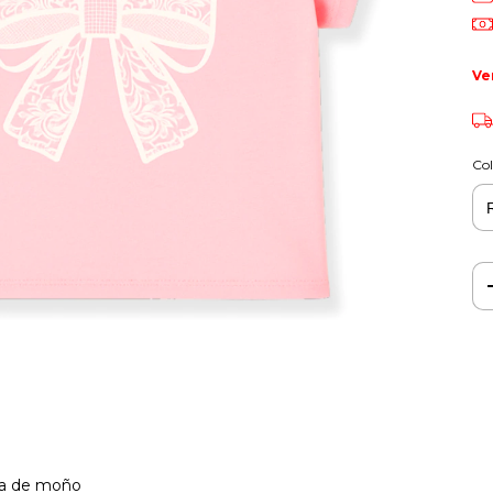
Ve
Col
pa de moño