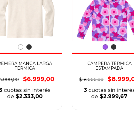
REMERA MANGA LARGA
CAMPERA TÉRMICA
TERMICA
ESTAMPADA
$6.999,00
$8.999,
4.000,00
$18.000,00
3
cuotas sin interés
3
cuotas sin interé
de
$2.333,00
de
$2.999,67