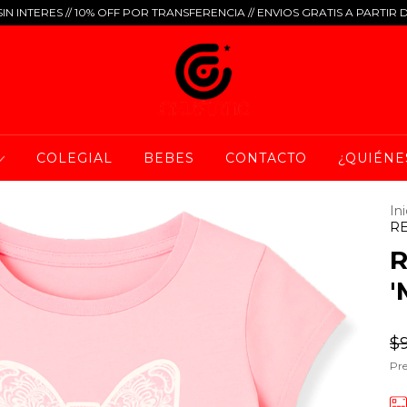
IN INTERES // 10% OFF POR TRANSFERENCIA // ENVIOS GRATIS A PARTIR 
COLEGIAL
BEBES
CONTACTO
¿QUIÉNE
Ini
RE
R
'
$
Pre