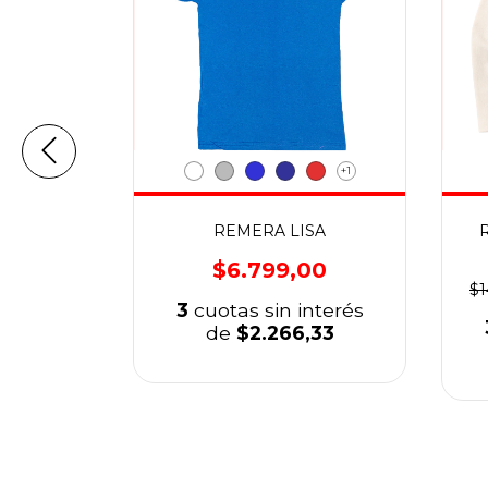
+1
LAR
REMERA LISA
.399,00
$6.799,00
$1
nterés
3
cuotas sin interés
,33
de
$2.266,33