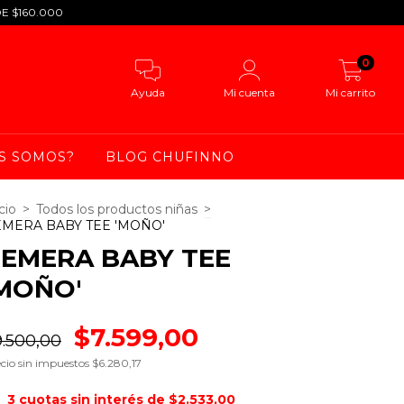
DE $160.000
0
Ayuda
Mi cuenta
Mi carrito
S SOMOS?
BLOG CHUFINNO
cio
>
Todos los productos niñas
>
MERA BABY TEE 'MOÑO'
EMERA BABY TEE
MOÑO'
$7.599,00
9.500,00
cio sin impuestos
$6.280,17
3
cuotas sin interés de
$2.533,00