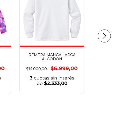
REMERA MANGA LARGA
CHAL
ALGODON
$25.600,
00
$6.999,00
$14.000,00
3
cuo
s
3
cuotas sin interés
d
de
$2.333,00