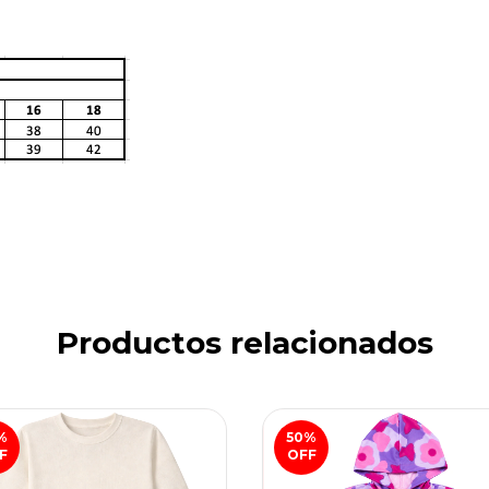
Productos relacionados
%
50
%
F
OFF